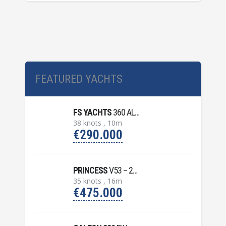
FEATURED YACHTS
FS YACHTS
360 ALLURE – 2023
38 knots , 10m
€290.000
PRINCESS
V53 – 2007
35 knots , 16m
€475.000