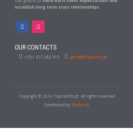
Our goal is to
fulfill each client expectations and
establish long term trust relationships.
OUR CONTACTS
+351 927 282 913
geral@topyachts.pt
Copyright © 2016 TopYachts.pt. All rights reserved
Developed by
Grafos.tk