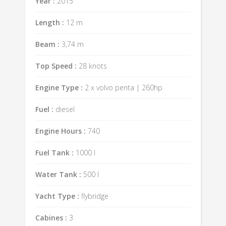
Year :
2015
Length :
12 m
Beam :
3,74 m
Top Speed :
28 knots
Engine Type :
2 x volvo penta | 260hp
Fuel :
diesel
Engine Hours :
740
Fuel Tank :
1000 l
Water Tank :
500 l
Yacht Type :
flybridge
Cabines :
3