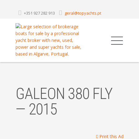
+351 927 282 913
geral@topyachts.pt
GALEON 380 FLY
— 2015
Print this Ad