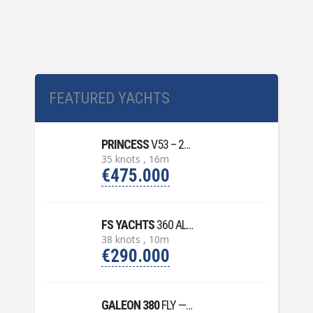
FEATURED YACHTS
PRINCESS
V53 – 2007
35 knots , 16m
€475.000
FS YACHTS
360 ALLURE – 2023
38 knots , 10m
€290.000
GALEON 380
FLY — 2015