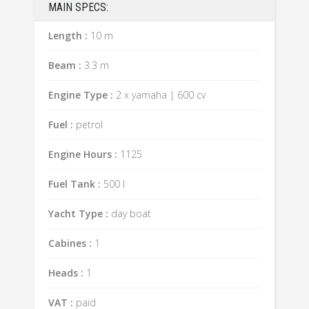
MAIN SPECS:
Length :
10 m
Beam :
3.3 m
Engine Type :
2 x yamaha | 600 cv
Fuel :
petrol
Engine Hours :
1125
Fuel Tank :
500 l
Yacht Type :
day boat
Cabines :
1
Heads :
1
VAT :
paid